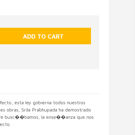
ecto, esta ley gobierna todos nuestros
les obras, Srila Prabhupada ha demostrado
mpre busc��bamos, la ense��anza que nos
ecto.