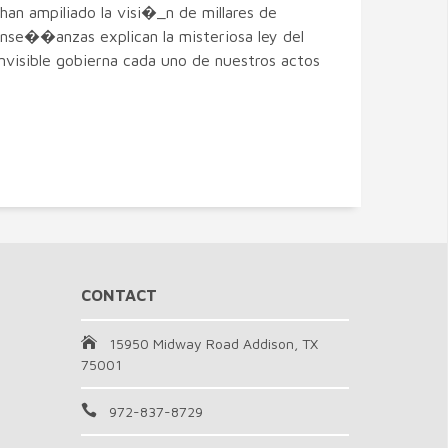
an ampiliado la visi�_n de millares de
 ense��anzas explican la misteriosa ley del
nvisible gobierna cada uno de nuestros actos
CONTACT
15950 Midway Road Addison, TX
75001
972-837-8729