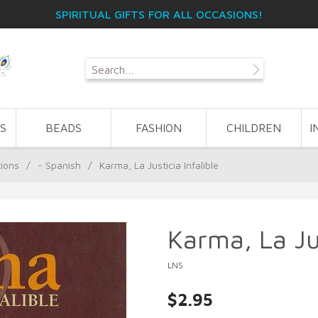
SPIRITUAL GIFTS FOR ALL OCCASIONS!
S
BEADS
FASHION
CHILDREN
I
tions
/
- Spanish
/
Karma, La Justicia Infalible
Karma, La Jus
LNS
$2.95