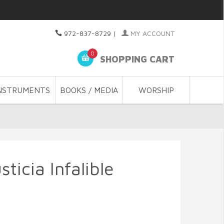
972-837-8729
|
MY ACCOUNT
0
SHOPPING CART
NSTRUMENTS
BOOKS / MEDIA
WORSHIP
ticia Infalible